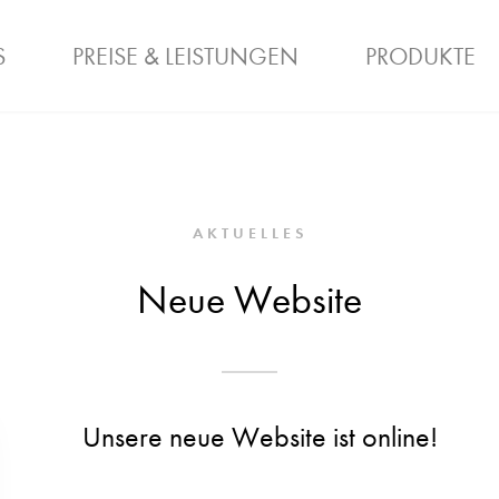
S
PREISE & LEISTUNGEN
PRODUKTE
FRISEURE
KOSMETIKER
PREISE
QUER- & WIEDEREIN
SIMPLIE
SALON
AKTUELLES
Neue Website
Unsere neue Website ist online!