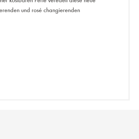
er kostbaren Perle veredelt diese neue
isierenden und rosé changierenden