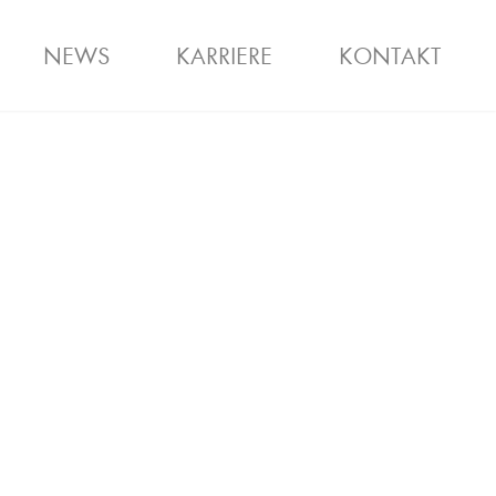
NEWS
KARRIERE
KONTAKT
STIEG
HOMME
TEAM
STELLENANZEIGEN
KLIMASCHUTZ
GUTSCHEIN