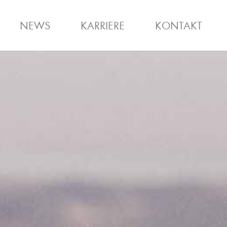
NEWS
KARRIERE
KONTAKT
STIEG
HOMME
TEAM
STELLENANZEIGEN
KLIMASCHUTZ
GUTSCHEIN